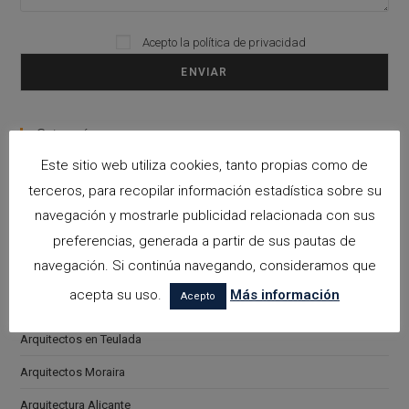
Acepto la
política de privacidad
Please leave this field empty.
Categorías
Este sitio web utiliza cookies, tanto propias como de
arquitectora espacios biofilicos
terceros, para recopilar información estadística sobre su
Arquitectos en Alicante
navegación y mostrarle publicidad relacionada con sus
preferencias, generada a partir de sus pautas de
Arquitectos en Altea
navegación. Si continúa navegando, consideramos que
Arquitectos en Benissa
acepta su uso.
Más información
Acepto
Arquitectos en Calpe
Arquitectos en Teulada
Arquitectos Moraira
Arquitectura Alicante