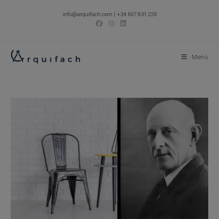
Ir
info@arquifach.com
|
+34 607 831 229
al
contenido
Menú