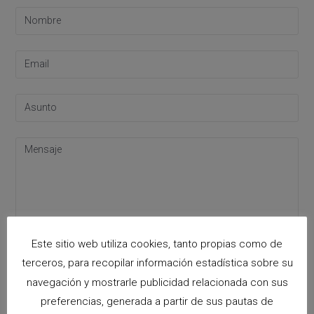
Este sitio web utiliza cookies, tanto propias como de
terceros, para recopilar información estadística sobre su
Acepto la
política de privacidad
Please leave this field empty.
navegación y mostrarle publicidad relacionada con sus
preferencias, generada a partir de sus pautas de