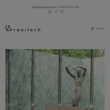
Ir
info@arquifach.com
|
+34 607 831 229
al
contenido
Menú