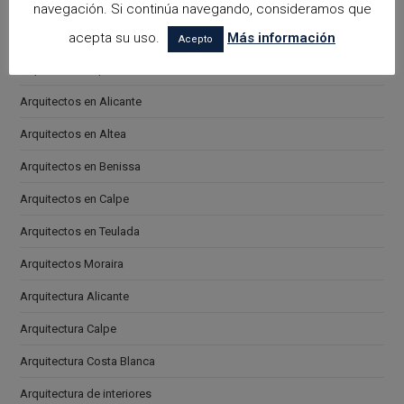
navegación. Si continúa navegando, consideramos que
Categorías
acepta su uso.
Más información
Acepto
arquitectora espacios biofilicos
Arquitectos en Alicante
Arquitectos en Altea
Arquitectos en Benissa
Arquitectos en Calpe
Arquitectos en Teulada
Arquitectos Moraira
Arquitectura Alicante
Arquitectura Calpe
Arquitectura Costa Blanca
Arquitectura de interiores