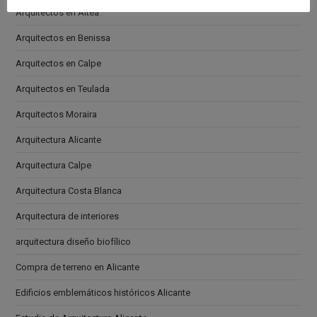
Arquitectos en Altea
Arquitectos en Benissa
Arquitectos en Calpe
Arquitectos en Teulada
Arquitectos Moraira
Arquitectura Alicante
Arquitectura Calpe
Arquitectura Costa Blanca
Arquitectura de interiores
arquitectura diseño biofílico
Compra de terreno en Alicante
Edificios emblemáticos históricos Alicante