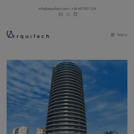
Ir
info@arquifach.com
|
+34 607 831 229
al
contenido
Menú