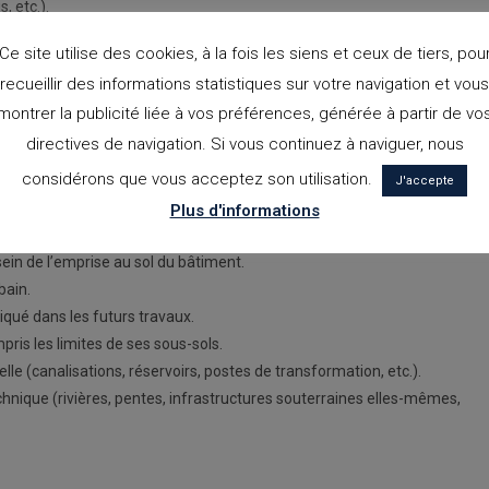
, etc.).
Ce site utilise des cookies, à la fois les siens et ceux de tiers, pou
recueillir des informations statistiques sur votre navigation et vous
montrer la publicité liée à vos préférences, générée à partir de vo
 fondation du bâtiment, les activités nécessaires à sa propre constructi
directives de navigation. Si vous continuez à naviguer, nous
e qu’au moment de demander un rapport sur l’étude géotechnique du terrain
considérons que vous acceptez son utilisation.
J'accepte
Plus d'informations
l.
ein de l’emprise au sol du bâtiment.
bain.
iqué dans les futurs travaux.
pris les limites de ses sous-sols.
lle (canalisations, réservoirs, postes de transformation, etc.).
nique (rivières, pentes, infrastructures souterraines elles-mêmes,