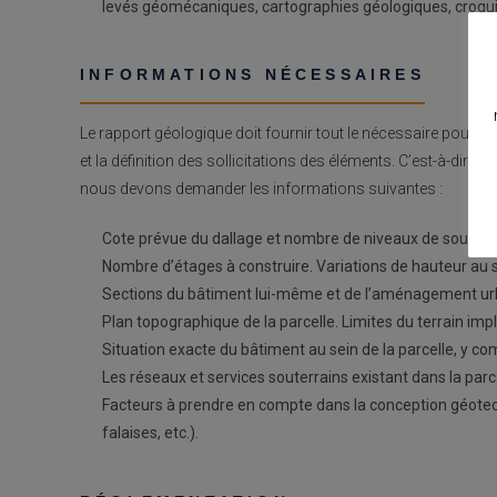
levés géomécaniques, cartographies géologiques, croquis
INFORMATIONS NÉCESSAIRES
Le rapport géologique doit fournir tout le nécessaire pour la
et la définition des sollicitations des éléments. C’est-à-dir
nous devons demander les informations suivantes :
Cote prévue du dallage et nombre de niveaux de sous-so
Nombre d’étages à construire. Variations de hauteur au s
Sections du bâtiment lui-même et de l’aménagement ur
Plan topographique de la parcelle. Limites du terrain impl
Situation exacte du bâtiment au sein de la parcelle, y com
Les réseaux et services souterrains existant dans la parce
Facteurs à prendre en compte dans la conception géotech
falaises, etc.).