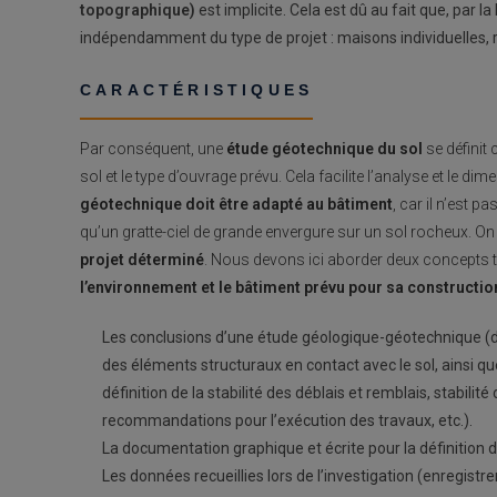
topographique)
est implicite. Cela est dû au fait que, par la l
indépendamment du type de projet : maisons individuelles, 
CARACTÉRISTIQUES
Par conséquent, une
étude géotechnique du sol
se définit
sol et le type d’ouvrage prévu. Cela facilite l’analyse et le d
géotechnique doit être adapté au bâtiment
, car il n’est 
qu’un gratte-ciel de grande envergure sur un sol rocheux. On 
projet déterminé
. Nous devons ici aborder deux concepts t
l’environnement et le bâtiment prévu pour sa constructio
Les conclusions d’une étude géologique-géotechnique (dé
des éléments structuraux en contact avec le sol, ainsi q
définition de la stabilité des déblais et remblais, stabi
recommandations pour l’exécution des travaux, etc.).
La documentation graphique et écrite pour la définition d
Les données recueillies lors de l’investigation (enregis