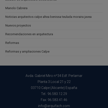
Manolo Cabrera
Noticias arquitectos calpe altea benissa teulada moraira javea
Nuevos proyectos
Recomendaciones en arquitectura
Reformas
Reformas y ampliaciones Calpe
Avda. Gabriel Miro nº34 Edf. Perlamar
Planta 3 Local 21 y 22
03710 Calpe (Alicante) España
Tel.: 96.583.12.29
Fax: 96.583.41.46
info@arquifach.com