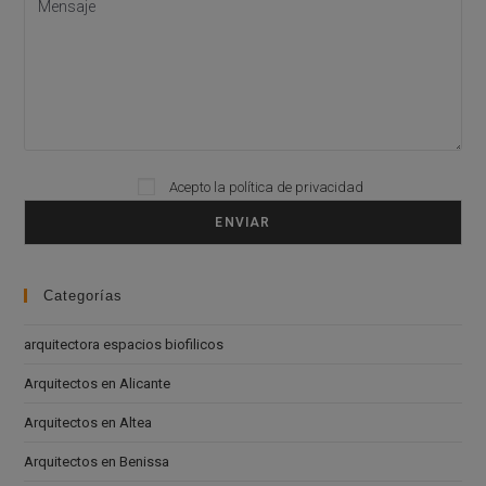
Please leave this field empty.
Acepto la
política de privacidad
Categorías
arquitectora espacios biofilicos
Arquitectos en Alicante
Arquitectos en Altea
Arquitectos en Benissa