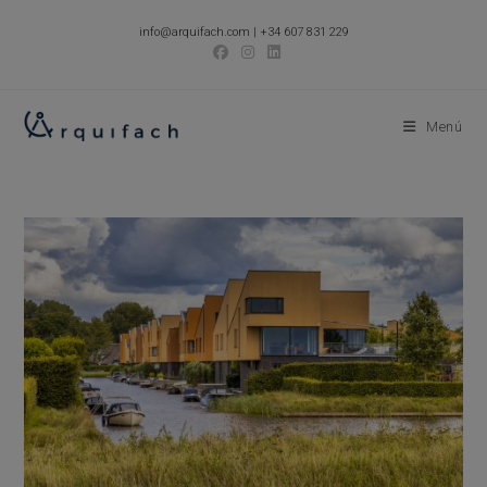
Ir
info@arquifach.com
|
+34 607 831 229
al
contenido
Menú