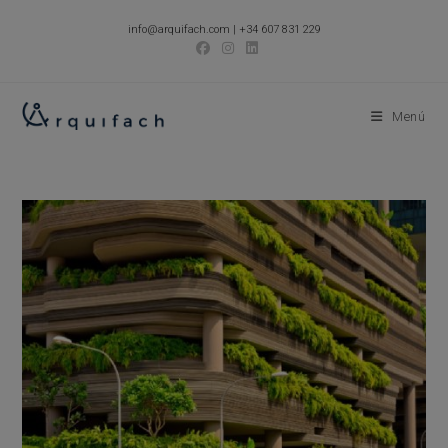
Ir
info@arquifach.com
|
+34 607 831 229
al
contenido
Menú