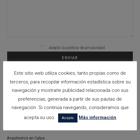
Acepto la
política de privacidad
Please leave this field empty.
Este sitio web utiliza cookies, tanto propias como de
Categorías
terceros, para recopilar información estadística sobre su
navegación y mostrarle publicidad relacionada con sus
arquitectora espacios biofilicos
preferencias, generada a partir de sus pautas de
Arquitectos en Alicante
navegación. Si continúa navegando, consideramos que
Arquitectos en Altea
acepta su uso.
Más información
Acepto
Arquitectos en Benissa
Arquitectos en Calpe