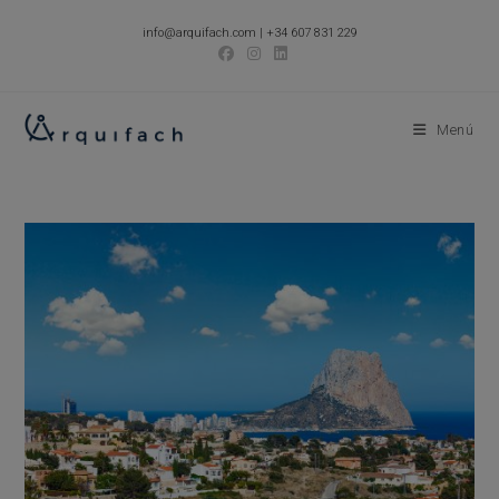
Ir
info@arquifach.com
|
+34 607 831 229
al
contenido
Menú