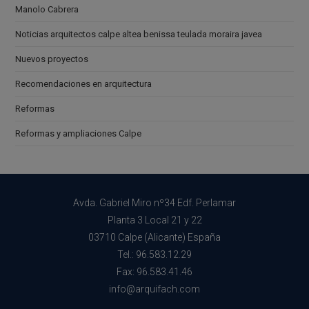
Manolo Cabrera
Noticias arquitectos calpe altea benissa teulada moraira javea
Nuevos proyectos
Recomendaciones en arquitectura
Reformas
Reformas y ampliaciones Calpe
Avda. Gabriel Miro nº34 Edf. Perlamar
Planta 3 Local 21 y 22
03710 Calpe (Alicante) España
Tel.: 96.583.12.29
Fax: 96.583.41.46
info@arquifach.com