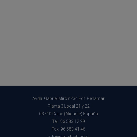
Avda. Gabriel Miro nº34 Edf. Perlamar
Planta 3 Local 21 y 22
03710 Calpe (Alicante) España
Tel.: 96.583.12.29
Fax: 96.583.41.46
info@arquifach.com