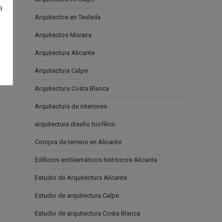
a
Arquitectos en Teulada
e
Arquitectos Moraira
Arquitectura Alicante
Arquitectura Calpe
Arquitectura Costa Blanca
Arquitectura de interiores
arquitectura diseño biofílico
Compra de terreno en Alicante
Edificios emblemáticos históricos Alicante
Estudio de Arquitectura Alicante
Estudio de arquitectura Calpe
Estudio de arquitectura Costa Blanca