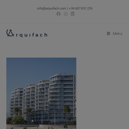
Ir
info@arquifach.com
|
+34 607 831 229
al
contenido
Menú