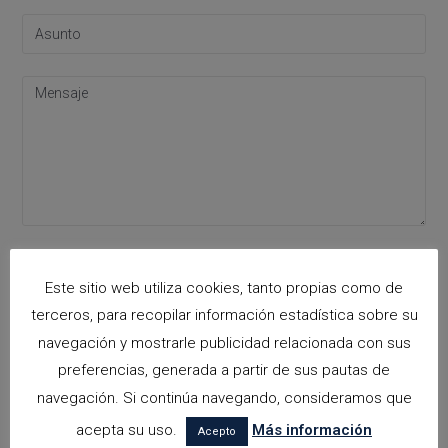
Acepto la
política de privacidad
Please leave this field empty.
Este sitio web utiliza cookies, tanto propias como de
terceros, para recopilar información estadística sobre su
navegación y mostrarle publicidad relacionada con sus
Categorías
preferencias, generada a partir de sus pautas de
navegación. Si continúa navegando, consideramos que
arquitectora espacios biofilicos
acepta su uso.
Más información
Acepto
Arquitectos en Alicante