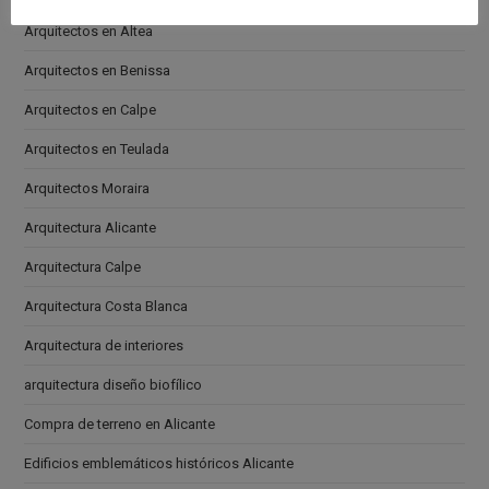
Arquitectos en Altea
Arquitectos en Benissa
Arquitectos en Calpe
Arquitectos en Teulada
Arquitectos Moraira
Arquitectura Alicante
Arquitectura Calpe
Arquitectura Costa Blanca
Arquitectura de interiores
arquitectura diseño biofílico
Compra de terreno en Alicante
Edificios emblemáticos históricos Alicante