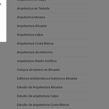
a
Arquitectos en Teulada
e
Arquitectos Moraira
Arquitectura Alicante
Arquitectura Calpe
Arquitectura Costa Blanca
Arquitectura de interiores
arquitectura diseño biofílico
Compra de terreno en Alicante
Edificios emblemáticos históricos Alicante
Estudio de Arquitectura Alicante
Estudio de arquitectura Calpe
Estudio de arquitectura Costa Blanca