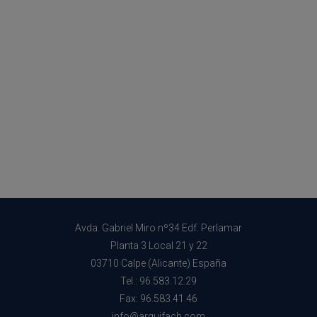
Avda. Gabriel Miro nº34 Edf. Perlamar
Planta 3 Local 21 y 22
03710 Calpe (Alicante) España
Tel.: 96.583.12.29
Fax: 96.583.41.46
info@arquifach.com