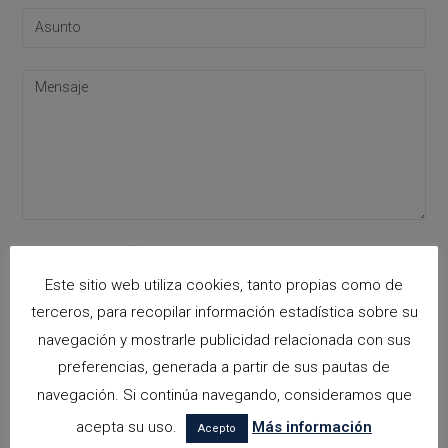
Acepto la
política de privacidad
Please leave this field empty.
Este sitio web utiliza cookies, tanto propias como de
terceros, para recopilar información estadística sobre su
navegación y mostrarle publicidad relacionada con sus
Categorías
preferencias, generada a partir de sus pautas de
navegación. Si continúa navegando, consideramos que
arquitectora espacios biofilicos
acepta su uso.
Más información
Acepto
Arquitectos en Alicante