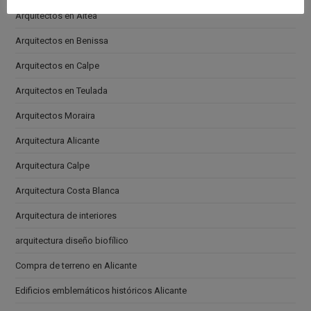
Arquitectos en Altea
Arquitectos en Benissa
Arquitectos en Calpe
Arquitectos en Teulada
Arquitectos Moraira
Arquitectura Alicante
Arquitectura Calpe
Arquitectura Costa Blanca
Arquitectura de interiores
arquitectura diseño biofílico
Compra de terreno en Alicante
Edificios emblemáticos históricos Alicante