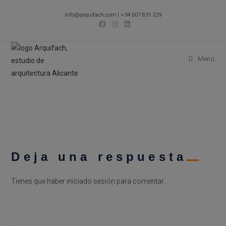
Ir
info@arquifach.com
|
+34 607 831 229
al
contenido
Menú
Deja una respuesta
Tienes que haber
iniciado sesión
para comentar.