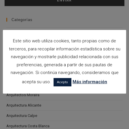
Categorías
arquitectora espacios biofilicos
Este sitio web utiliza cookies, tanto propias como de
Arquitectos en Alicante
terceros, para recopilar información estadística sobre su
Arquitectos en Altea
navegación y mostrarle publicidad relacionada con sus
Arquitectos en Benissa
preferencias, generada a partir de sus pautas de
navegación. Si continúa navegando, consideramos que
Arquitectos en Calpe
acepta su uso.
Más información
Acepto
Arquitectos en Teulada
Arquitectos Moraira
Arquitectura Alicante
Arquitectura Calpe
Arquitectura Costa Blanca