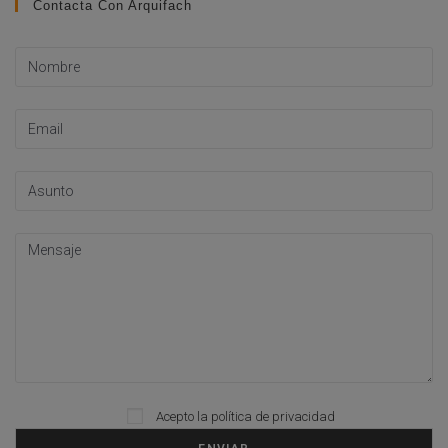
Contacta Con Arquifach
Please leave this field empty.
Acepto la
política de privacidad