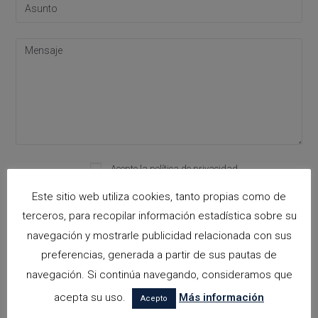
Please leave this field empty.
Acepto la
política de privacidad
Este sitio web utiliza cookies, tanto propias como de
terceros, para recopilar información estadística sobre su
navegación y mostrarle publicidad relacionada con sus
Categorías
preferencias, generada a partir de sus pautas de
arquitectora espacios biofilicos
navegación. Si continúa navegando, consideramos que
acepta su uso.
Más información
Arquitectos en Alicante
Acepto