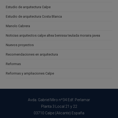
Estudio de arquitectura Calpe
Estudio de arquitectura Costa Blanca
Manolo Cabrera
Noticias arquitectos calpe altea benissa teulada moraira javea
Nuevos proyectos
Recomendaciones en arquitectura
Reformas
Reformas y ampliaciones Calpe
Avda. Gabriel Miro nº34 Edf. Perlamar
Planta 3 Local 21 y 22
03710 Calpe (Alicante) España