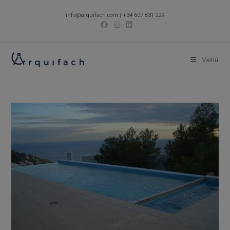
Ir
info@arquifach.com
|
+34 607 831 229
al
contenido
Menú