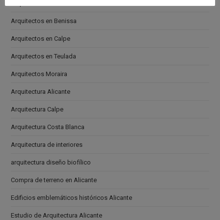
Arquitectos en Altea
Arquitectos en Benissa
Arquitectos en Calpe
Arquitectos en Teulada
Arquitectos Moraira
Arquitectura Alicante
Arquitectura Calpe
Arquitectura Costa Blanca
Arquitectura de interiores
arquitectura diseño biofílico
Compra de terreno en Alicante
Edificios emblemáticos históricos Alicante
Estudio de Arquitectura Alicante