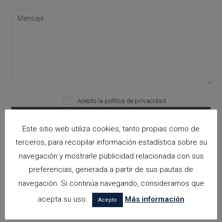
Acepto la
política de privacidad
Please leave this field empty.
Este sitio web utiliza cookies, tanto propias como de
terceros, para recopilar información estadística sobre su
Categorías
navegación y mostrarle publicidad relacionada con sus
preferencias, generada a partir de sus pautas de
arquitectora espacios biofilicos
navegación. Si continúa navegando, consideramos que
Arquitectos en Alicante
acepta su uso.
Más información
Acepto
Arquitectos en Altea