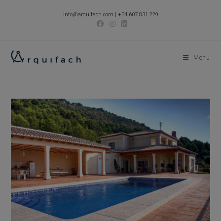
Ir
info@arquifach.com
|
+34 607 831 229
al
contenido
Menú