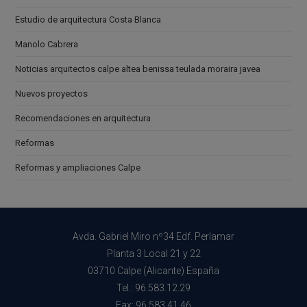
Estudio de arquitectura Costa Blanca
Manolo Cabrera
Noticias arquitectos calpe altea benissa teulada moraira javea
Nuevos proyectos
Recomendaciones en arquitectura
Reformas
Reformas y ampliaciones Calpe
Avda. Gabriel Miro nº34 Edf. Perlamar
Planta 3 Local 21 y 22
03710 Calpe (Alicante) España
Tel.: 96.583.12.29
Fax: 96.583.41.46