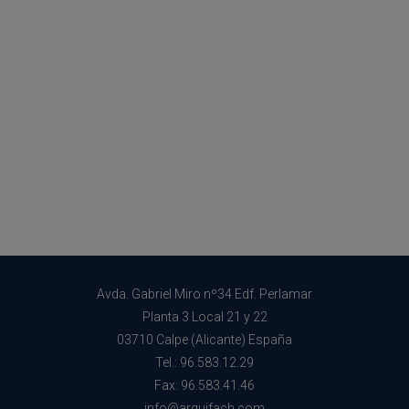
Avda. Gabriel Miro nº34 Edf. Perlamar
Planta 3 Local 21 y 22
03710 Calpe (Alicante) España
Tel.: 96.583.12.29
Fax: 96.583.41.46
info@arquifach.com