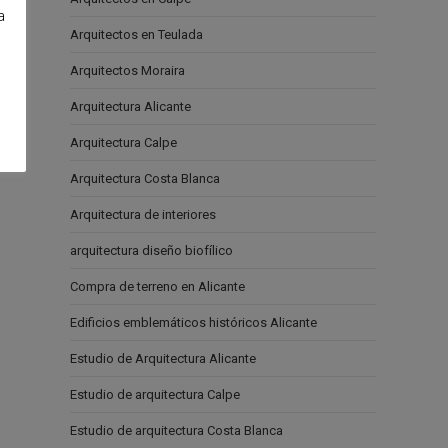
a
Arquitectos en Teulada
e
Arquitectos Moraira
Arquitectura Alicante
Arquitectura Calpe
Arquitectura Costa Blanca
Arquitectura de interiores
arquitectura diseño biofílico
Compra de terreno en Alicante
Edificios emblemáticos históricos Alicante
Estudio de Arquitectura Alicante
Estudio de arquitectura Calpe
Estudio de arquitectura Costa Blanca