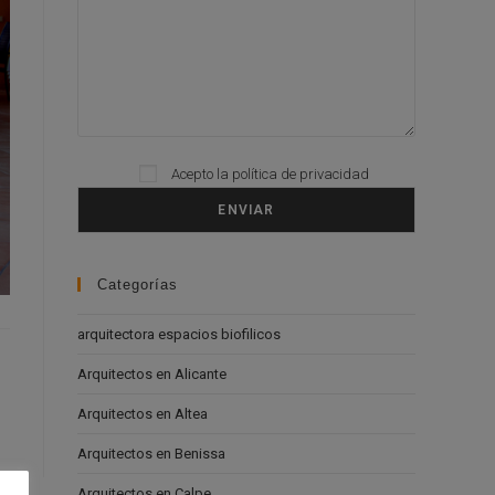
Please leave this field empty.
Acepto la
política de privacidad
Categorías
arquitectora espacios biofilicos
Arquitectos en Alicante
Arquitectos en Altea
Arquitectos en Benissa
Arquitectos en Calpe