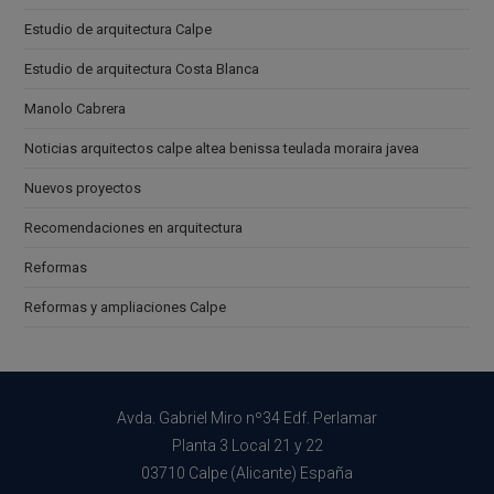
Estudio de arquitectura Calpe
Estudio de arquitectura Costa Blanca
Manolo Cabrera
Noticias arquitectos calpe altea benissa teulada moraira javea
Nuevos proyectos
Recomendaciones en arquitectura
Reformas
Reformas y ampliaciones Calpe
Avda. Gabriel Miro nº34 Edf. Perlamar
Planta 3 Local 21 y 22
03710 Calpe (Alicante) España