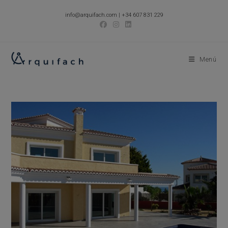
Ir
info@arquifach.com
|
+34 607 831 229
al
contenido
Menú