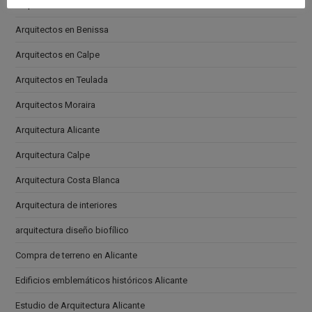
Arquitectos en Altea
Arquitectos en Benissa
Arquitectos en Calpe
Arquitectos en Teulada
Arquitectos Moraira
Arquitectura Alicante
Arquitectura Calpe
Arquitectura Costa Blanca
Arquitectura de interiores
arquitectura diseño biofílico
Compra de terreno en Alicante
Edificios emblemáticos históricos Alicante
Estudio de Arquitectura Alicante