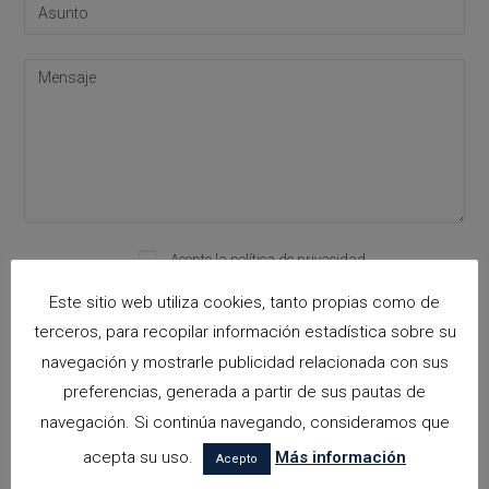
Acepto la
política de privacidad
Please leave this field empty.
Este sitio web utiliza cookies, tanto propias como de
terceros, para recopilar información estadística sobre su
navegación y mostrarle publicidad relacionada con sus
Categorías
preferencias, generada a partir de sus pautas de
arquitectora espacios biofilicos
navegación. Si continúa navegando, consideramos que
acepta su uso.
Más información
Arquitectos en Alicante
Acepto