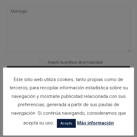
Acepto la
política de privacidad
Please leave this field empty.
Este sitio web utiliza cookies, tanto propias como de
terceros, para recopilar información estadística sobre su
Categorías
navegación y mostrarle publicidad relacionada con sus
preferencias, generada a partir de sus pautas de
arquitectora espacios biofilicos
navegación. Si continúa navegando, consideramos que
Arquitectos en Alicante
acepta su uso.
Más información
Acepto
Arquitectos en Altea