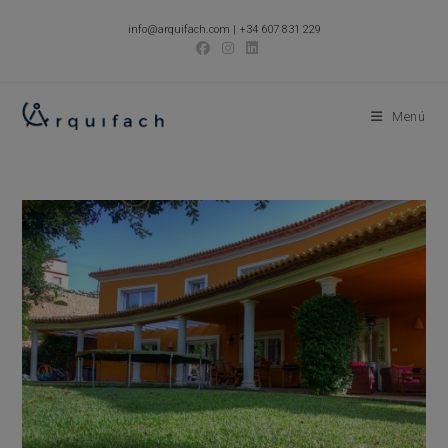
Ir
info@arquifach.com
|
+34 607 831 229
al
contenido
Menú