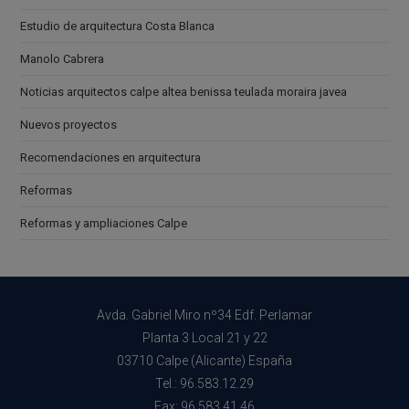
Estudio de arquitectura Costa Blanca
Manolo Cabrera
Noticias arquitectos calpe altea benissa teulada moraira javea
Nuevos proyectos
Recomendaciones en arquitectura
Reformas
Reformas y ampliaciones Calpe
Avda. Gabriel Miro nº34 Edf. Perlamar
Planta 3 Local 21 y 22
03710 Calpe (Alicante) España
Tel.: 96.583.12.29
Fax: 96.583.41.46