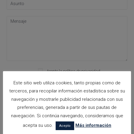
Please leave this field empty.
Acepto la
política de privacidad
Este sitio web utiliza cookies, tanto propias como de
terceros, para recopilar información estadística sobre su
navegación y mostrarle publicidad relacionada con sus
Categorías
preferencias, generada a partir de sus pautas de
arquitectora espacios biofilicos
navegación. Si continúa navegando, consideramos que
acepta su uso.
Más información
Arquitectos en Alicante
Acepto