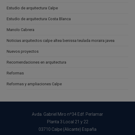
Estudio de arquitectura Calpe
Estudio de arquitectura Costa Blanca
Manolo Cabrera
Noticias arquitectos calpe altea benissa teulada moraira javea
Nuevos proyectos
Recomendaciones en arquitectura
Reformas
Reformas y ampliaciones Calpe
Avda. Gabriel Miro nº34 Edf. Perlamar
Planta 3 Local 21 y 22
03710 Calpe (Alicante) España