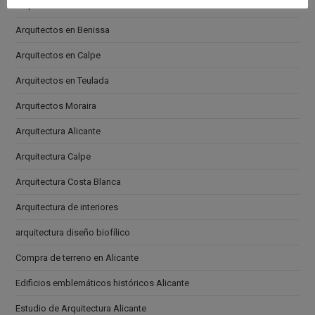
Arquitectos en Altea
Arquitectos en Benissa
Arquitectos en Calpe
Arquitectos en Teulada
Arquitectos Moraira
Arquitectura Alicante
Arquitectura Calpe
Arquitectura Costa Blanca
Arquitectura de interiores
arquitectura diseño biofílico
Compra de terreno en Alicante
Edificios emblemáticos históricos Alicante
Estudio de Arquitectura Alicante