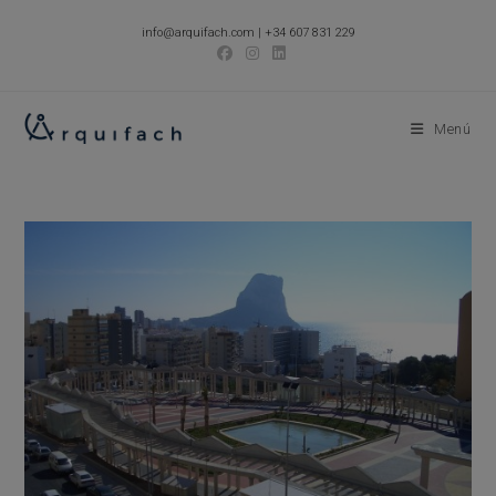
Ir
info@arquifach.com
|
+34 607 831 229
al
contenido
Menú