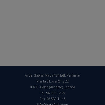
Avda. Gabriel Miro nº34 Edf. Perlamar
Planta 3 Local 21 y 22
03710 Calpe (Alicante) España
Tel.: 96.583.12.29
Fax: 96.583.41.46
info@arquifach.com