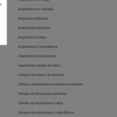
a
Arquitectos en Teulada
e
Arquitectos Moraira
Arquitectura Alicante
Arquitectura Calpe
Arquitectura Costa Blanca
Arquitectura de interiores
arquitectura diseño biofílico
Compra de terreno en Alicante
Edificios emblemáticos históricos Alicante
Estudio de Arquitectura Alicante
Estudio de arquitectura Calpe
Estudio de arquitectura Costa Blanca