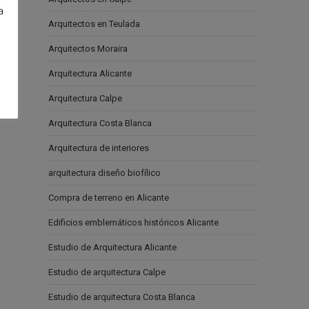
a
Arquitectos en Teulada
e
Arquitectos Moraira
Arquitectura Alicante
Arquitectura Calpe
Arquitectura Costa Blanca
Arquitectura de interiores
arquitectura diseño biofílico
Compra de terreno en Alicante
Edificios emblemáticos históricos Alicante
Estudio de Arquitectura Alicante
Estudio de arquitectura Calpe
Estudio de arquitectura Costa Blanca