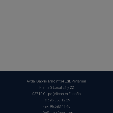
Avda. Gabriel Miro nº34 Edf. Perlamar
Planta 3 Local 21 y 22
03710 Calpe (Alicante) España
Tel.: 96.583.12.29
Fax: 96.583.41.46
info@arquifach.com