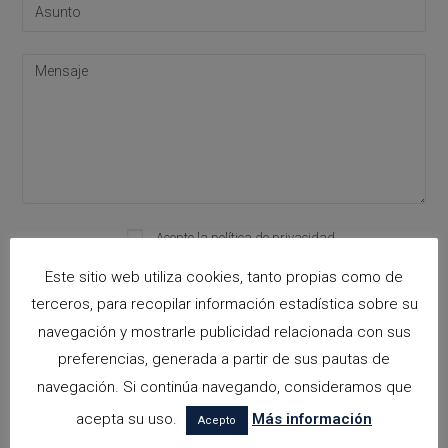
Acepto la
política de privacidad
Please leave this field empty.
Este sitio web utiliza cookies, tanto propias como de
terceros, para recopilar información estadística sobre su
navegación y mostrarle publicidad relacionada con sus
Categorías
preferencias, generada a partir de sus pautas de
arquitectora espacios biofilicos
navegación. Si continúa navegando, consideramos que
acepta su uso.
Más información
Arquitectos en Alicante
Acepto