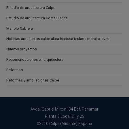
Estudio de arquitectura Calpe
Estudio de arquitectura Costa Blanca
Manolo Cabrera
Noticias arquitectos calpe altea benissa teulada moraira javea
Nuevos proyectos
Recomendaciones en arquitectura
Reformas
Reformas y ampliaciones Calpe
Avda. Gabriel Miro nº34 Edf. Perlamar
Planta 3 Local 21 y 22
03710 Calpe (Alicante) España