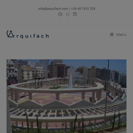
Ir
info@arquifach.com
|
+34 607 831 229
al
contenido
Menú