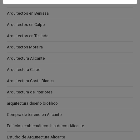
Arquitectos en Altea
Arquitectos en Benissa
Arquitectos en Calpe
Arquitectos en Teulada
Arquitectos Moraira
Arquitectura Alicante
Arquitectura Calpe
Arquitectura Costa Blanca
Arquitectura de interiores
arquitectura diseño biofílico
Compra de terreno en Alicante
Edificios emblemáticos históricos Alicante
Estudio de Arquitectura Alicante