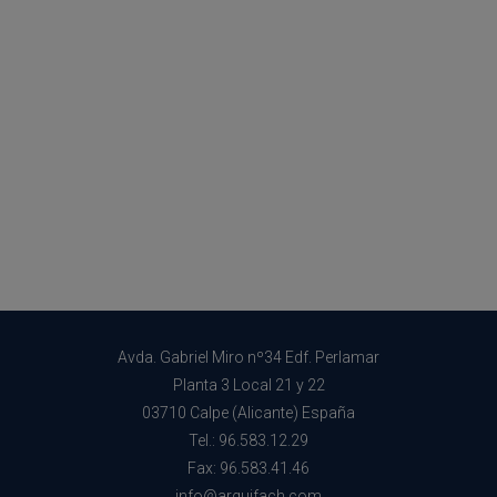
Avda. Gabriel Miro nº34 Edf. Perlamar
Planta 3 Local 21 y 22
03710 Calpe (Alicante) España
Tel.: 96.583.12.29
Fax: 96.583.41.46
info@arquifach.com