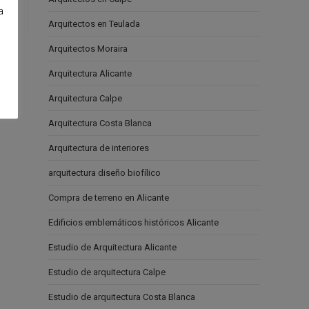
a
Arquitectos en Teulada
e
Arquitectos Moraira
Arquitectura Alicante
Arquitectura Calpe
Arquitectura Costa Blanca
Arquitectura de interiores
arquitectura diseño biofílico
Compra de terreno en Alicante
Edificios emblemáticos históricos Alicante
Estudio de Arquitectura Alicante
Estudio de arquitectura Calpe
Estudio de arquitectura Costa Blanca