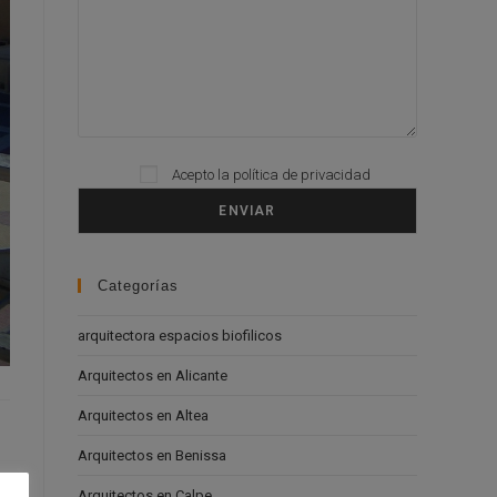
Please leave this field empty.
Acepto la
política de privacidad
Categorías
arquitectora espacios biofilicos
Arquitectos en Alicante
Arquitectos en Altea
Arquitectos en Benissa
Arquitectos en Calpe