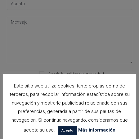
Acepto la
política de privacidad
Please leave this field empty.
Este sitio web utiliza cookies, tanto propias como de
terceros, para recopilar información estadística sobre su
navegación y mostrarle publicidad relacionada con sus
Categorías
preferencias, generada a partir de sus pautas de
arquitectora espacios biofilicos
navegación. Si continúa navegando, consideramos que
acepta su uso.
Más información
Arquitectos en Alicante
Acepto