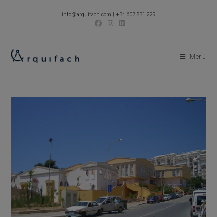
Ir
info@arquifach.com
|
+34 607 831 229
al
contenido
Menú