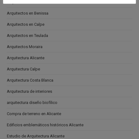
Arquitectos en Altea
Arquitectos en Benissa
Arquitectos en Calpe
Arquitectos en Teulada
Arquitectos Moraira
Arquitectura Alicante
Arquitectura Calpe
Arquitectura Costa Blanca
Arquitectura de interiores
arquitectura diseño biofílico
Compra de terreno en Alicante
Edificios emblemáticos históricos Alicante
Estudio de Arquitectura Alicante