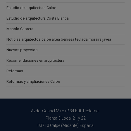
Estudio de arquitectura Calpe
Estudio de arquitectura Costa Blanca
Manolo Cabrera
Noticias arquitectos calpe altea benissa teulada moraira javea
Nuevos proyectos
Recomendaciones en arquitectura
Reformas
Reformas y ampliaciones Calpe
Avda. Gabriel Miro nº34 Edf. Perlamar
Planta 3 Local 21 y 22
03710 Calpe (Alicante) España