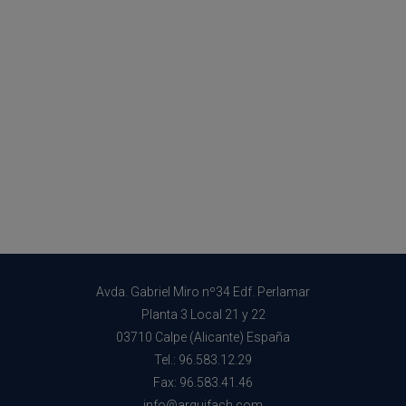
Avda. Gabriel Miro nº34 Edf. Perlamar
Planta 3 Local 21 y 22
03710 Calpe (Alicante) España
Tel.: 96.583.12.29
Fax: 96.583.41.46
info@arquifach.com