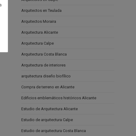
a
Arquitectos en Teulada
e
Arquitectos Moraira
Arquitectura Alicante
Arquitectura Calpe
Arquitectura Costa Blanca
Arquitectura de interiores
arquitectura diseño biofílico
Compra de terreno en Alicante
Edificios emblemáticos históricos Alicante
Estudio de Arquitectura Alicante
Estudio de arquitectura Calpe
Estudio de arquitectura Costa Blanca