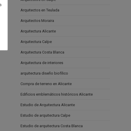
a
Arquitectos en Teulada
e
Arquitectos Moraira
Arquitectura Alicante
Arquitectura Calpe
Arquitectura Costa Blanca
Arquitectura de interiores
arquitectura diseño biofílico
Compra de terreno en Alicante
Edificios emblemáticos históricos Alicante
Estudio de Arquitectura Alicante
Estudio de arquitectura Calpe
Estudio de arquitectura Costa Blanca