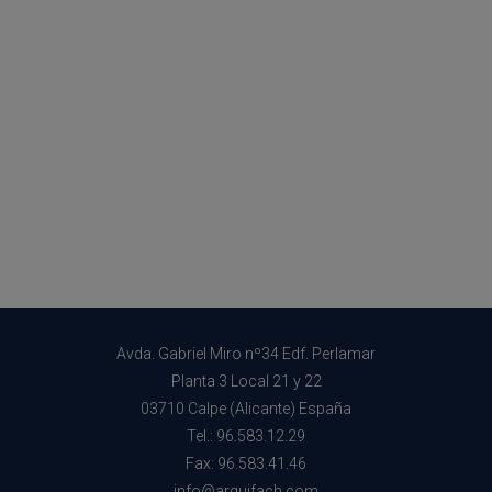
Avda. Gabriel Miro nº34 Edf. Perlamar
Planta 3 Local 21 y 22
03710 Calpe (Alicante) España
Tel.: 96.583.12.29
Fax: 96.583.41.46
info@arquifach.com