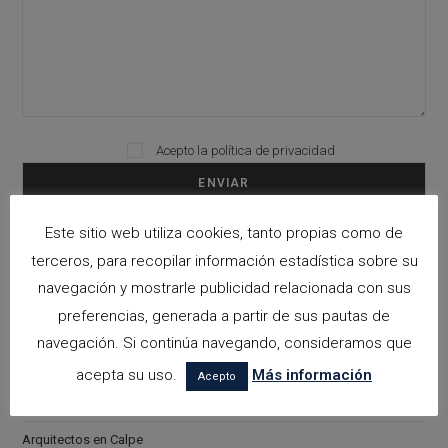
Please leave this field empty.
Acepto la
política de privacidad
Este sitio web utiliza cookies, tanto propias como de
Categorías
terceros, para recopilar información estadística sobre su
navegación y mostrarle publicidad relacionada con sus
arquitectora espacios biofilicos
preferencias, generada a partir de sus pautas de
Arquitectos en Alicante
navegación. Si continúa navegando, consideramos que
Arquitectos en Altea
acepta su uso.
Más información
Acepto
Arquitectos en Benissa
Arquitectos en Calpe