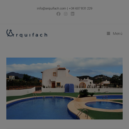
Ir
info@arquifach.com
|
+34 607 831 229
al
contenido
Menú