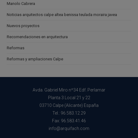
Manolo Cabrera
Noticias arquitectos calpe altea benissa teulada moraira javea
Nuevos proyectos
Recomendaciones en arquitectura
Reformas
Reformas y ampliaciones Calpe
Avda. Gabriel Miro nº34 Edf. Perlamar
Planta 3 Local 21 y 22
03710 Calpe (Alicante) España
Tel.: 96.583.12.29
Fax: 96.583.41.46
info@arquifach.com