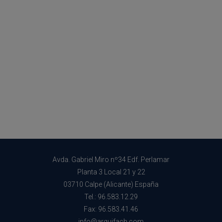
Avda. Gabriel Miro nº34 Edf. Perlamar
Planta 3 Local 21 y 22
03710 Calpe (Alicante) España
Tel.: 96.583.12.29
Fax: 96.583.41.46
info@arquifach.com