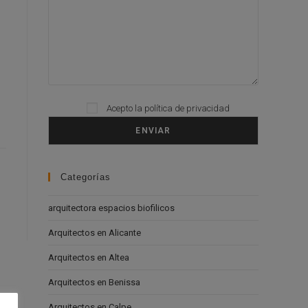
Please leave this field empty.
Acepto la
política de privacidad
Categorías
arquitectora espacios biofilicos
Arquitectos en Alicante
Arquitectos en Altea
Arquitectos en Benissa
Arquitectos en Calpe