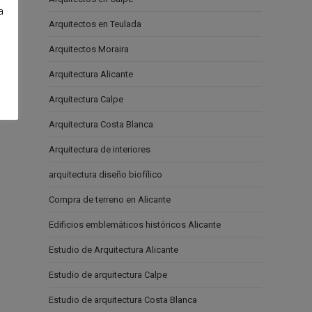
a
Arquitectos en Teulada
e
Arquitectos Moraira
Arquitectura Alicante
Arquitectura Calpe
Arquitectura Costa Blanca
Arquitectura de interiores
arquitectura diseño biofílico
Compra de terreno en Alicante
Edificios emblemáticos históricos Alicante
Estudio de Arquitectura Alicante
Estudio de arquitectura Calpe
Estudio de arquitectura Costa Blanca