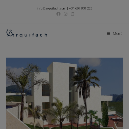
Ir
info@arquifach.com
|
+34 607 831 229
al
contenido
Menú