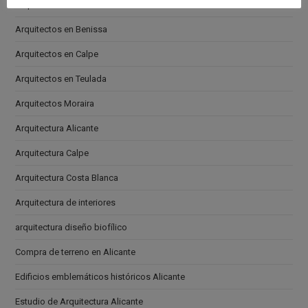
Arquitectos en Altea
Arquitectos en Benissa
Arquitectos en Calpe
Arquitectos en Teulada
Arquitectos Moraira
Arquitectura Alicante
Arquitectura Calpe
Arquitectura Costa Blanca
Arquitectura de interiores
arquitectura diseño biofílico
Compra de terreno en Alicante
Edificios emblemáticos históricos Alicante
Estudio de Arquitectura Alicante