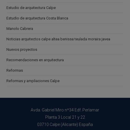
Estudio de arquitectura Calpe
Estudio de arquitectura Costa Blanca
Manolo Cabrera
Noticias arquitectos calpe altea benissa teulada moraira javea
Nuevos proyectos
Recomendaciones en arquitectura
Reformas
Reformas y ampliaciones Calpe
Avda. Gabriel Miro nº34 Edf. Perlamar
Planta 3 Local 21 y 22
03710 Calpe (Alicante) España