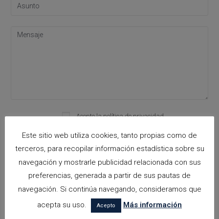
Acepto la
política de privacidad
Please leave this field empty.
Este sitio web utiliza cookies, tanto propias como de
terceros, para recopilar información estadística sobre su
navegación y mostrarle publicidad relacionada con sus
Categorías
preferencias, generada a partir de sus pautas de
arquitectora espacios biofilicos
navegación. Si continúa navegando, consideramos que
acepta su uso.
Más información
Arquitectos en Alicante
Acepto