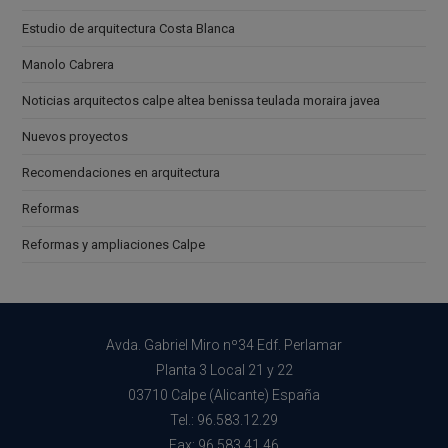
Estudio de arquitectura Costa Blanca
Manolo Cabrera
Noticias arquitectos calpe altea benissa teulada moraira javea
Nuevos proyectos
Recomendaciones en arquitectura
Reformas
Reformas y ampliaciones Calpe
Avda. Gabriel Miro nº34 Edf. Perlamar
Planta 3 Local 21 y 22
03710 Calpe (Alicante) España
Tel.: 96.583.12.29
Fax: 96.583.41.46