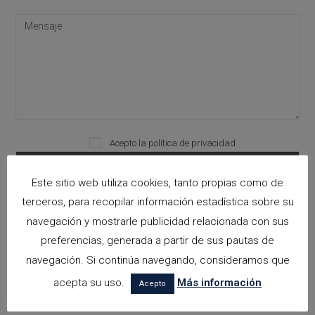
Please leave this field empty.
Acepto la
política de privacidad
Este sitio web utiliza cookies, tanto propias como de
terceros, para recopilar información estadística sobre su
Categorías
navegación y mostrarle publicidad relacionada con sus
preferencias, generada a partir de sus pautas de
arquitectora espacios biofilicos
navegación. Si continúa navegando, consideramos que
Arquitectos en Alicante
acepta su uso.
Más información
Acepto
Arquitectos en Altea