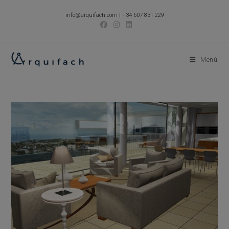
Ir
info@arquifach.com
|
+34 607 831 229
al
contenido
Menú