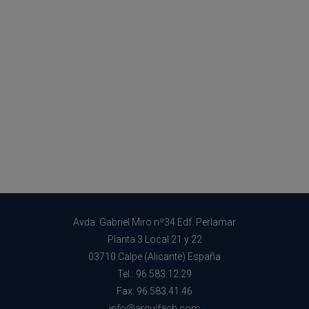
Avda. Gabriel Miro nº34 Edf. Perlamar
Planta 3 Local 21 y 22
03710 Calpe (Alicante) España
Tel.: 96.583.12.29
Fax: 96.583.41.46
info@arquifach.com