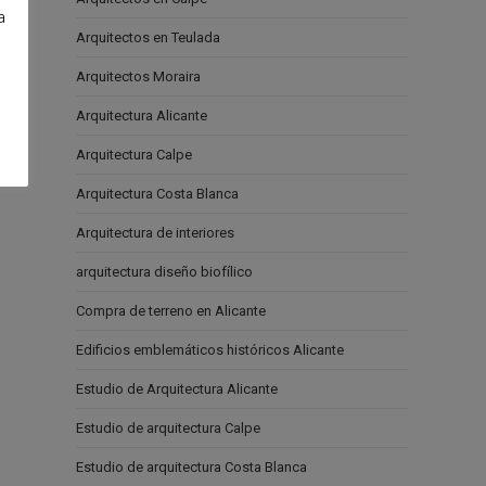
a
Arquitectos en Teulada
e
Arquitectos Moraira
Arquitectura Alicante
Arquitectura Calpe
Arquitectura Costa Blanca
Arquitectura de interiores
arquitectura diseño biofílico
Compra de terreno en Alicante
Edificios emblemáticos históricos Alicante
Estudio de Arquitectura Alicante
Estudio de arquitectura Calpe
Estudio de arquitectura Costa Blanca