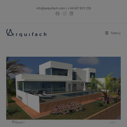
Ir
info@arquifach.com
|
+34 607 831 229
al
contenido
Menú