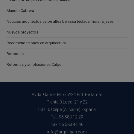
Manolo Cabrera
Noticias arquitectos calpe altea benissa teulada moraira javea
Nuevos proyectos
Recomendaciones en arquitectura
Reformas
Reformas y ampliaciones Calpe
Avda. Gabriel Miro nº34 Edf. Perlamar
Planta 3 Local 21 y 22
03710 Calpe (Alicante) España
Tel.: 96.583.12.29
Fax: 96.583.41.46
info@arquifach.com