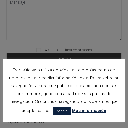
Acepto la
política de privacidad
Please leave this field empty.
Este sitio web utiliza cookies, tanto propias como de
terceros, para recopilar información estadística sobre su
Categorías
navegación y mostrarle publicidad relacionada con sus
arquitectora espacios biofilicos
preferencias, generada a partir de sus pautas de
navegación. Si continúa navegando, consideramos que
Arquitectos en Alicante
acepta su uso.
Más información
Acepto
Arquitectos en Altea
Arquitectos en Benissa