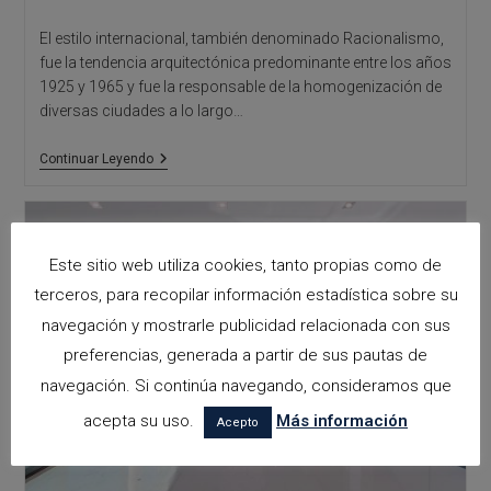
El estilo internacional, también denominado Racionalismo,
fue la tendencia arquitectónica predominante entre los años
1925 y 1965 y fue la responsable de la homogenización de
diversas ciudades a lo largo…
Arquitectura
Continuar Leyendo
Contemporánea
Internacional
Este sitio web utiliza cookies, tanto propias como de
terceros, para recopilar información estadística sobre su
navegación y mostrarle publicidad relacionada con sus
preferencias, generada a partir de sus pautas de
navegación. Si continúa navegando, consideramos que
acepta su uso.
Más información
Acepto