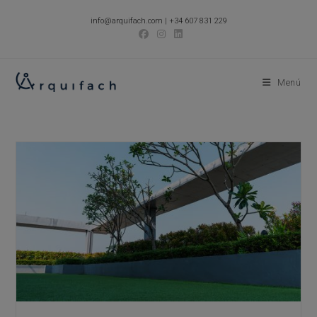
Ir
info@arquifach.com
|
+34 607 831 229
al
contenido
Menú