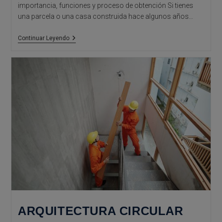
importancia, funciones y proceso de obtención Si tienes
una parcela o una casa construida hace algunos años…
Certificado
Continuar Leyendo
Descriptivo
De
Obra
Y
Antigüedad
De
Construcciones
ARQUITECTURA CIRCULAR