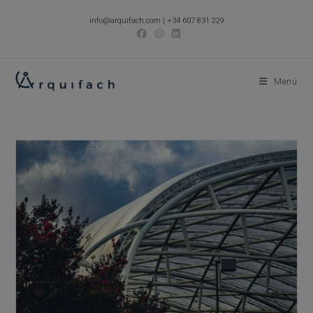
Ir
info@arquifach.com
|
+34 607 831 229
al
contenido
Menú