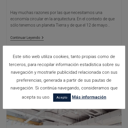
Hay muchas razones por las que necesitamos una
economía circular en la arquitectura. En el contexto de que
sólo tenemos un planeta Tierra y de que el 12 de mayo…
Arquitectura
Continuar Leyendo
Circular
Este sitio web utiliza cookies, tanto propias como de
terceros, para recopilar información estadística sobre su
navegación y mostrarle publicidad relacionada con sus
preferencias, generada a partir de sus pautas de
navegación. Si continúa navegando, consideramos que
acepta su uso.
Más información
Acepto