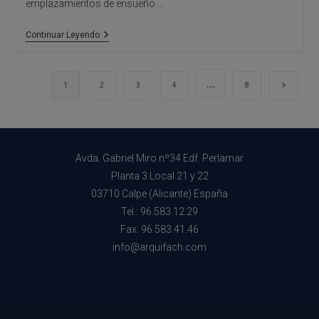
emplazamientos de ensueño.…
Iluminación
Continuar Leyendo
LED
En
Exteriores
…
Ir a la 
1
2
3
4
8
Avda. Gabriel Miro nº34 Edf. Perlamar
Planta 3 Local 21 y 22
03710 Calpe (Alicante) España
Tel.: 96.583.12.29
Fax: 96.583.41.46
info@arquifach.com