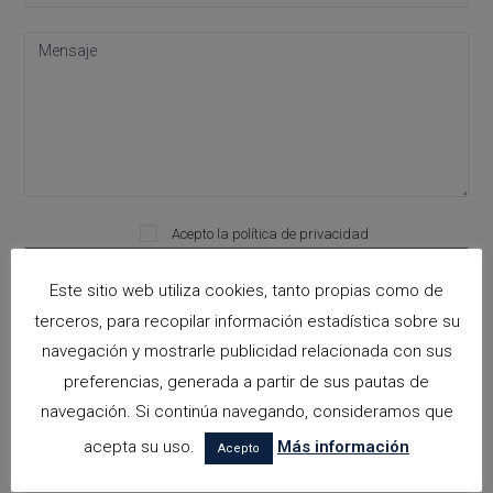
Acepto la
política de privacidad
Please leave this field empty.
Este sitio web utiliza cookies, tanto propias como de
terceros, para recopilar información estadística sobre su
Categorías
navegación y mostrarle publicidad relacionada con sus
preferencias, generada a partir de sus pautas de
arquitectora espacios biofilicos
navegación. Si continúa navegando, consideramos que
Arquitectos en Alicante
acepta su uso.
Más información
Acepto
Arquitectos en Altea