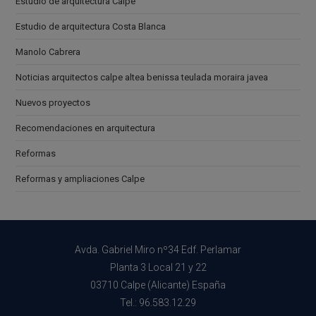
Estudio de arquitectura Calpe
Estudio de arquitectura Costa Blanca
Manolo Cabrera
Noticias arquitectos calpe altea benissa teulada moraira javea
Nuevos proyectos
Recomendaciones en arquitectura
Reformas
Reformas y ampliaciones Calpe
Avda. Gabriel Miro nº34 Edf. Perlamar
Planta 3 Local 21 y 22
03710 Calpe (Alicante) España
Tel.: 96.583.12.29