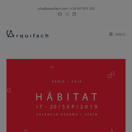
Ir
info@arquifach.com
|
+34 607 831 229
al
contenido
Menú