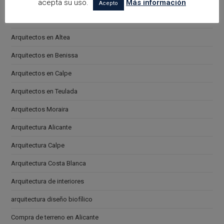
arquitectora espacios biofilicos
acepta su uso.
Más información
Acepto
Arquitectos en Alicante
Arquitectos en Altea
Arquitectos en Benissa
Arquitectos en Calpe
Arquitectos en Teulada
Arquitectos Moraira
Arquitectura Alicante
Arquitectura Calpe
Arquitectura Costa Blanca
Arquitectura de interiores
arquitectura diseño biofílico
Compra de terreno en Alicante