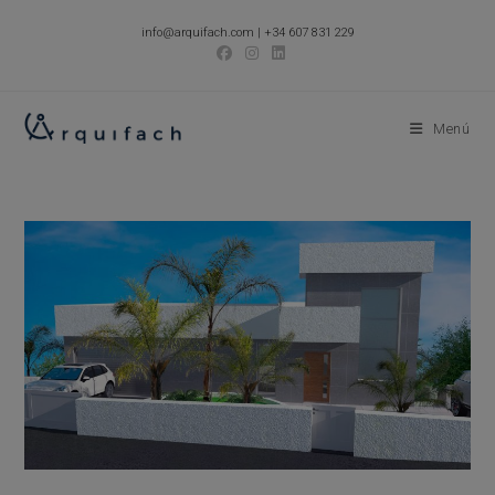
Ir
info@arquifach.com
|
+34 607 831 229
al
contenido
Menú