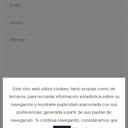
Acepto la
política de privacidad
Este sitio web utiliza cookies, tanto propias como de
Please leave this field empty.
terceros, para recopilar información estadística sobre su
navegación y mostrarle publicidad relacionada con sus
preferencias, generada a partir de sus pautas de
Categorías
navegación. Si continúa navegando, consideramos que