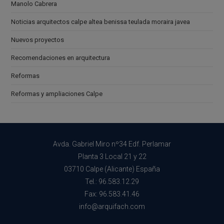
Manolo Cabrera
Noticias arquitectos calpe altea benissa teulada moraira javea
Nuevos proyectos
Recomendaciones en arquitectura
Reformas
Reformas y ampliaciones Calpe
Avda. Gabriel Miro nº34 Edf. Perlamar
Planta 3 Local 21 y 22
03710 Calpe (Alicante) España
Tel.: 96.583.12.29
Fax: 96.583.41.46
info@arquifach.com