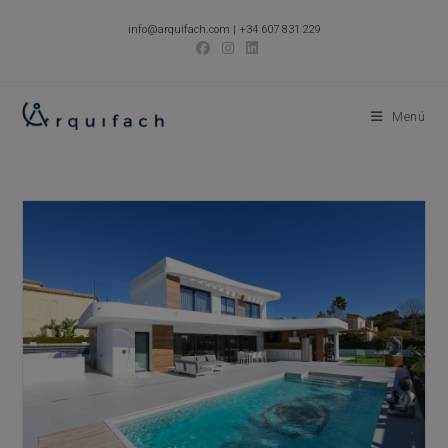
Ir
info@arquifach.com
|
+34 607 831 229
al
contenido
Menú