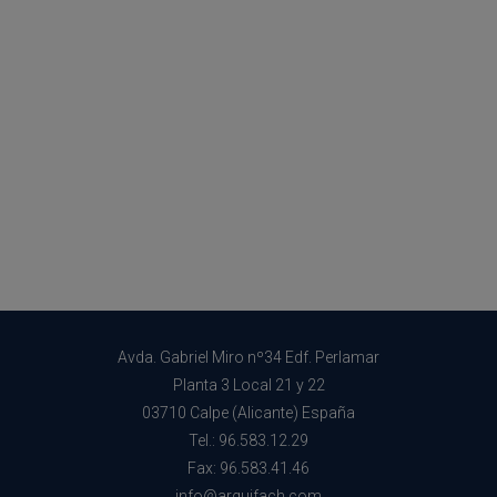
Avda. Gabriel Miro nº34 Edf. Perlamar
Planta 3 Local 21 y 22
03710 Calpe (Alicante) España
Tel.: 96.583.12.29
Fax: 96.583.41.46
info@arquifach.com