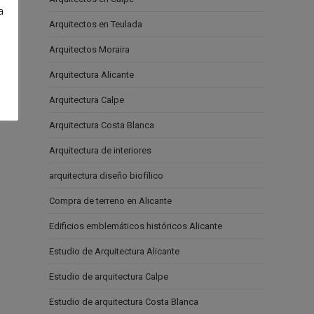
a
Arquitectos en Teulada
e
Arquitectos Moraira
Arquitectura Alicante
Arquitectura Calpe
Arquitectura Costa Blanca
Arquitectura de interiores
arquitectura diseño biofílico
Compra de terreno en Alicante
Edificios emblemáticos históricos Alicante
Estudio de Arquitectura Alicante
Estudio de arquitectura Calpe
Estudio de arquitectura Costa Blanca