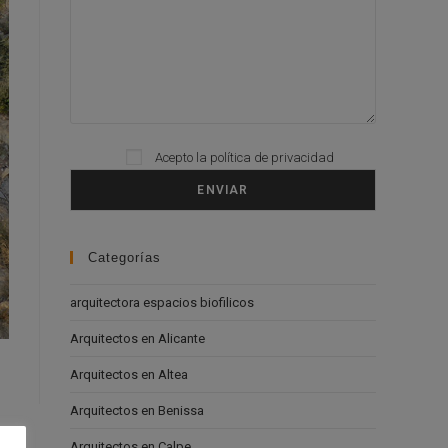
Please leave this field empty.
Acepto la
política de privacidad
Categorías
arquitectora espacios biofilicos
Arquitectos en Alicante
Arquitectos en Altea
Arquitectos en Benissa
Arquitectos en Calpe