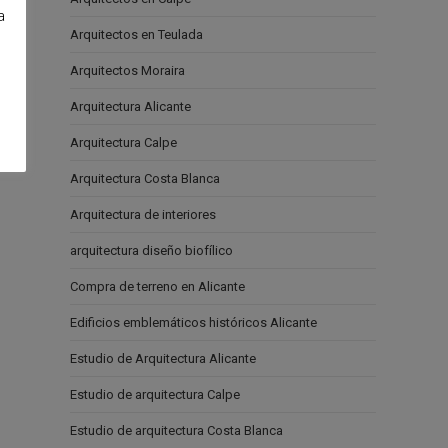
a
Arquitectos en Teulada
e
Arquitectos Moraira
Arquitectura Alicante
Arquitectura Calpe
Arquitectura Costa Blanca
Arquitectura de interiores
arquitectura diseño biofílico
Compra de terreno en Alicante
Edificios emblemáticos históricos Alicante
Estudio de Arquitectura Alicante
Estudio de arquitectura Calpe
Estudio de arquitectura Costa Blanca