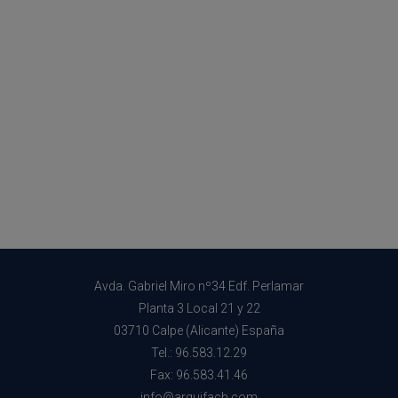
Avda. Gabriel Miro nº34 Edf. Perlamar
Planta 3 Local 21 y 22
03710 Calpe (Alicante) España
Tel.: 96.583.12.29
Fax: 96.583.41.46
info@arquifach.com