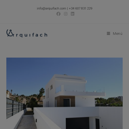
Ir
info@arquifach.com
|
+34 607 831 229
al
contenido
Menú