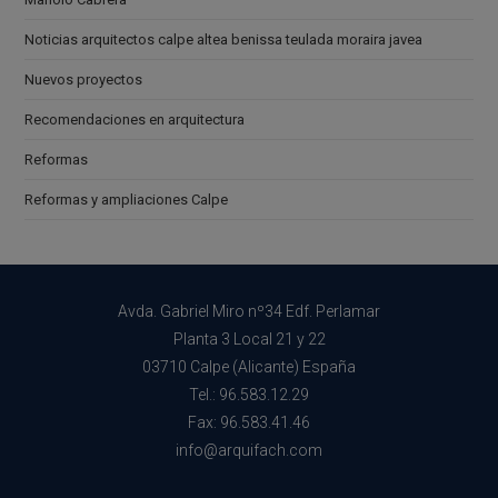
Noticias arquitectos calpe altea benissa teulada moraira javea
Nuevos proyectos
Recomendaciones en arquitectura
Reformas
Reformas y ampliaciones Calpe
Avda. Gabriel Miro nº34 Edf. Perlamar
Planta 3 Local 21 y 22
03710 Calpe (Alicante) España
Tel.: 96.583.12.29
Fax: 96.583.41.46
info@arquifach.com