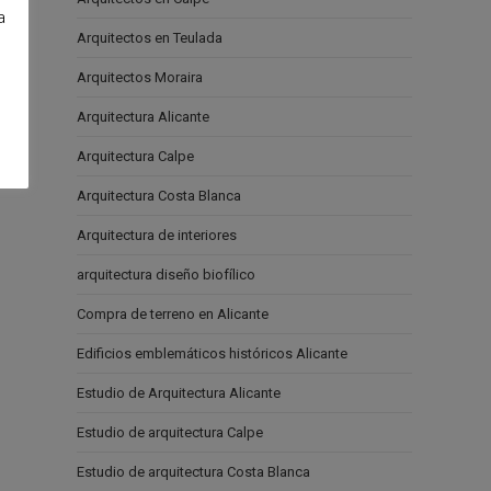
a
Arquitectos en Teulada
e
Arquitectos Moraira
Arquitectura Alicante
Arquitectura Calpe
Arquitectura Costa Blanca
Arquitectura de interiores
arquitectura diseño biofílico
Compra de terreno en Alicante
Edificios emblemáticos históricos Alicante
Estudio de Arquitectura Alicante
Estudio de arquitectura Calpe
Estudio de arquitectura Costa Blanca