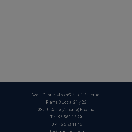
Avda. Gabriel Miro nº34 Edf. Perlamar
Planta 3 Local 21 y 22
03710 Calpe (Alicante) España
Tel.: 96.583.12.29
Fax: 96.583.41.46
info@arquifach.com