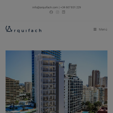
Ir
info@arquifach.com
|
+34 607 831 229
al
contenido
Menú