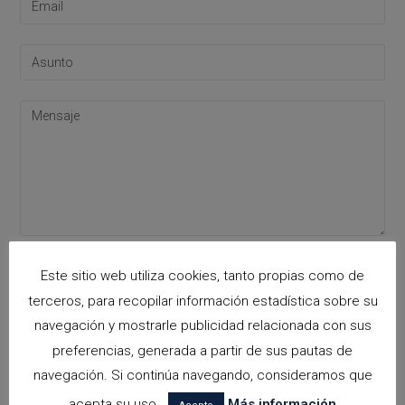
Acepto la
política de privacidad
Este sitio web utiliza cookies, tanto propias como de
Please leave this field empty.
terceros, para recopilar información estadística sobre su
navegación y mostrarle publicidad relacionada con sus
preferencias, generada a partir de sus pautas de
Categorías
navegación. Si continúa navegando, consideramos que
arquitectora espacios biofilicos
acepta su uso.
Más información