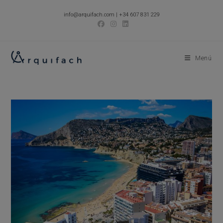
Ir
info@arquifach.com
|
+34 607 831 229
al
contenido
Menú