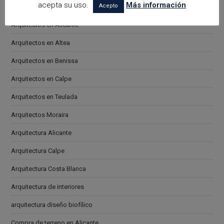
acepta su uso.
Más información
Acepto
arquitectora espacios biofilicos
Arquitectos en Alicante
Arquitectos en Altea
Arquitectos en Benissa
Arquitectos en Calpe
Arquitectos en Teulada
Arquitectos Moraira
Arquitectura Alicante
Arquitectura Calpe
Arquitectura Costa Blanca
Arquitectura de interiores
arquitectura diseño biofílico
Compra de terreno en Alicante