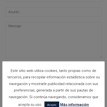
Acepto la
política de privacidad
Please leave this field empty.
Este sitio web utiliza cookies, tanto propias como de
terceros, para recopilar información estadística sobre su
navegación y mostrarle publicidad relacionada con sus
Categorías
preferencias, generada a partir de sus pautas de
navegación. Si continúa navegando, consideramos que
arquitectora espacios biofilicos
acepta su uso.
Más información
Acepto