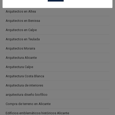
Arquitectos en Alicante
Arquitectos en Altea
Arquitectos en Benissa
Arquitectos en Calpe
Arquitectos en Teulada
Arquitectos Moraira
Arquitectura Alicante
Arquitectura Calpe
Arquitectura Costa Blanca
Arquitectura de interiores
arquitectura diseño biofílico
Compra de terreno en Alicante
Edificios emblemáticos históricos Alicante