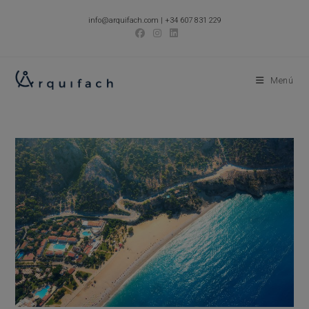
Ir
info@arquifach.com
|
+34 607 831 229
al
contenido
Menú