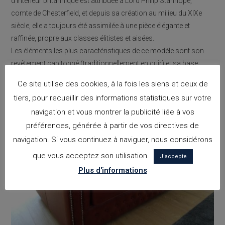
d’intérieur britannique est attribuée à Lord Philip Stanhope,
comte de Chesterfield, et depuis sa création au milieu du XIXe
siècle, elle a toujours été assimilée à une pièce élégante et
raffinée, propre aux classes élitistes et aisées.
Les éléments les plus caractéristiques de ce modèle sont son
revêtement capitonné (traditionnellement en cuir) et sa base
basse entourée de bras hauts et enroulés.
Ce site utilise des cookies, à la fois les siens et ceux de
tiers, pour recueillir des informations statistiques sur votre
navigation et vous montrer la publicité liée à vos
préférences, générée à partir de vos directives de
navigation. Si vous continuez à naviguer, nous considérons
que vous acceptez son utilisation.
J'accepte
Plus d'informations