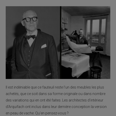
Il est indéniable que ce fauteuil reste l’un des meubles les plus
achetés, que ce soit dans sa forme originale ou dans nombre
des variations qui en ont été faites. Les architectes d’intérieur
d’Arquifach ont inclus dans leur dernière conception la version
en peau de vache. Qu’en pensez-vous ?