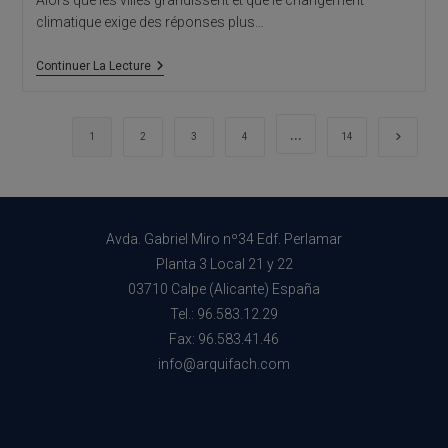
Alors que les villes grandissent et que le changement
climatique exige des réponses plus…
Matériaux
Continuer La Lecture
Intelligents
:
La
Nouvelle
…
Aller à 
1
2
3
4
14
Frontière
De
L’architecture
Vivante
Avda. Gabriel Miro nº34 Edf. Perlamar
Planta 3 Local 21 y 22
03710 Calpe (Alicante) España
Tel.: 96.583.12.29
Fax: 96.583.41.46
info@arquifach.com