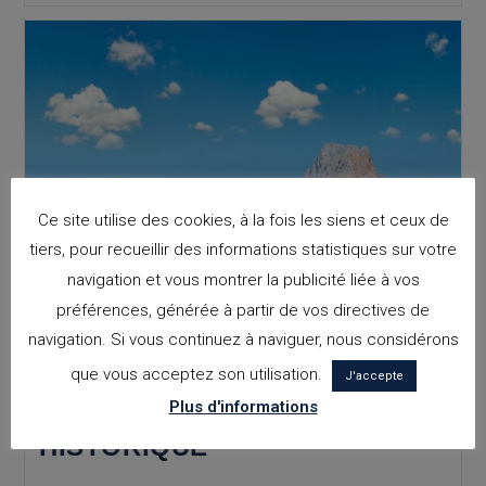
Arrive,
Confirmant
Les
Tendances
Architecturales
De
2025.
Ce site utilise des cookies, à la fois les siens et ceux de
tiers, pour recueillir des informations statistiques sur votre
navigation et vous montrer la publicité liée à vos
préférences, générée à partir de vos directives de
navigation. Si vous continuez à naviguer, nous considérons
CALPE : ARCHITECTURE
que vous acceptez son utilisation.
J'accepte
VERNACULAIRE DU CENTRE
Plus d'informations
HISTORIQUE