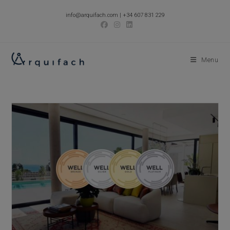
Skip
info@arquifach.com
|
+34 607 831 229
to
content
Menu