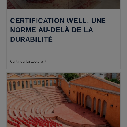
CERTIFICATION WELL, UNE
NORME AU-DELÀ DE LA
DURABILITÉ
Certification
Continuer La Lecture
WELL,
Une
Norme
Au-
Delà
De
La
Durabilité