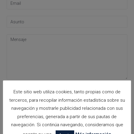
Acepto la
política de privacidad
Este sitio web utiliza cookies, tanto propias como de
Please leave this field empty.
terceros, para recopilar información estadística sobre su
navegación y mostrarle publicidad relacionada con sus
preferencias, generada a partir de sus pautas de
Categorías
navegación. Si continúa navegando, consideramos que
arquitectora espacios biofilicos