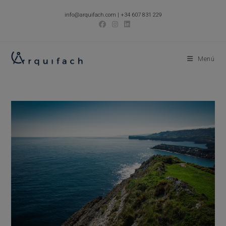
Ir
info@arquifach.com
|
+34 607 831 229
al
contenido
Menú