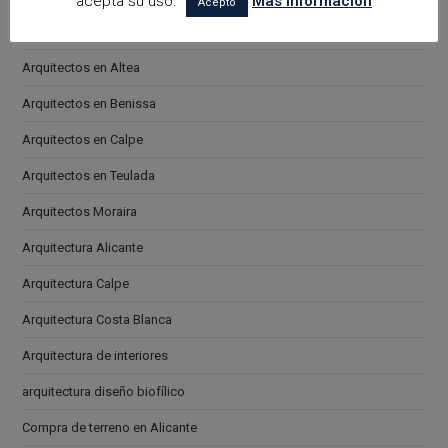
acepta su uso.
Más información
Acepto
Arquitectos en Alicante
Arquitectos en Altea
Arquitectos en Benissa
Arquitectos en Calpe
Arquitectos en Teulada
Arquitectos Moraira
Arquitectura Alicante
Arquitectura Calpe
Arquitectura Costa Blanca
Arquitectura de interiores
arquitectura diseño biofílico
Compra de terreno en Alicante