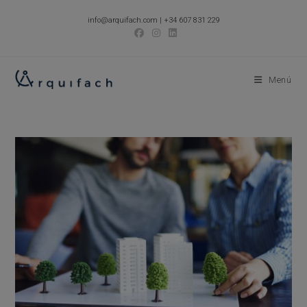
Ir
info@arquifach.com
|
+34 607 831 229
al
contenido
Menú