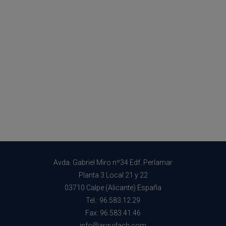
Avda. Gabriel Miro nº34 Edf. Perlamar
Planta 3 Local 21 y 22
03710 Calpe (Alicante) España
Tel.: 96.583.12.29
Fax: 96.583.41.46
info@arquifach.com