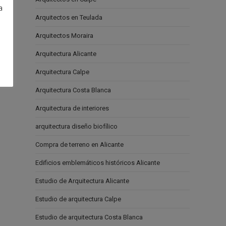
a
Arquitectos en Teulada
e
Arquitectos Moraira
Arquitectura Alicante
Arquitectura Calpe
Arquitectura Costa Blanca
Arquitectura de interiores
arquitectura diseño biofílico
Compra de terreno en Alicante
Edificios emblemáticos históricos Alicante
Estudio de Arquitectura Alicante
Estudio de arquitectura Calpe
Estudio de arquitectura Costa Blanca