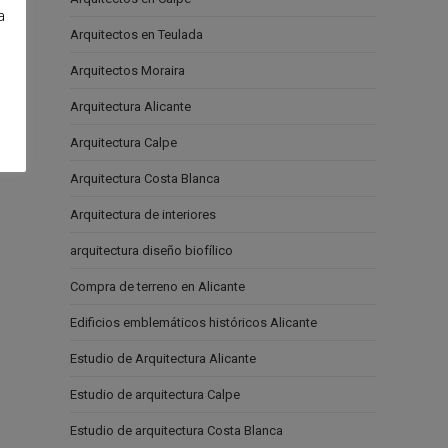
a
Arquitectos en Teulada
e
Arquitectos Moraira
Arquitectura Alicante
Arquitectura Calpe
Arquitectura Costa Blanca
Arquitectura de interiores
arquitectura diseño biofílico
Compra de terreno en Alicante
Edificios emblemáticos históricos Alicante
Estudio de Arquitectura Alicante
Estudio de arquitectura Calpe
Estudio de arquitectura Costa Blanca