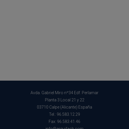
Avda. Gabriel Miro nº34 Edf. Perlamar
Planta 3 Local 21 y 22
03710 Calpe (Alicante) España
Tel.: 96.583.12.29
Fax: 96.583.41.46
info@arquifach.com